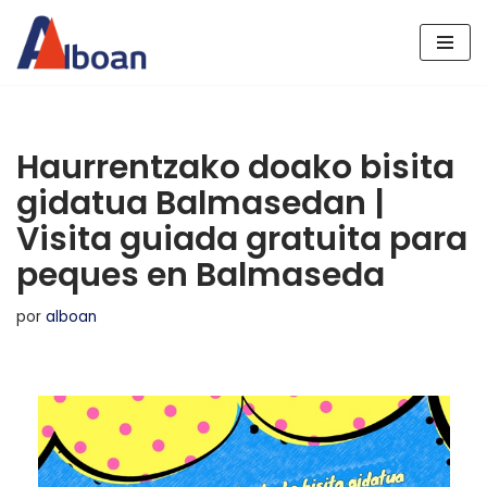
Saltar
al
contenido
Haurrentzako doako bisita
gidatua Balmasedan |
Visita guiada gratuita para
peques en Balmaseda
por
alboan