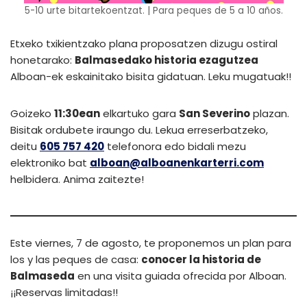
5-10 urte bitartekoentzat. | Para peques de 5 a 10 años.
Etxeko txikientzako plana proposatzen dizugu ostiral
honetarako:
Balmasedako historia ezagutzea
Alboan-ek eskainitako bisita gidatuan. Leku mugatuak!!
Goizeko
11:30ean
elkartuko gara
San Severino
plazan.
Bisitak ordubete iraungo du. Lekua erreserbatzeko,
deitu
605 757 420
telefonora edo bidali mezu
elektroniko bat
alboan@alboanenkarterri.com
helbidera. Anima zaitezte!
Este viernes, 7 de agosto, te proponemos un plan para
los y las peques de casa:
conocer la historia de
Balmaseda
en una visita guiada ofrecida por Alboan.
¡¡Reservas limitadas!!