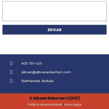
ENVIAR
605 757 420
alboan@alboanenkarterri.com
Balmaseda, Bizkaia
© Alboan Enkarterri (2021)
Política de privacidad
|
Aviso legal